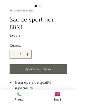
SKU : 366615376135191
Sac de sport noir
BBN1
Prix
25,00 €
Quantité
*
Ajouter au panier
Tissu épais de qualité
supérieure
Poignée de transport tissée
Fermeture zippée
Phone
Email
Capacité : environ 20 litres